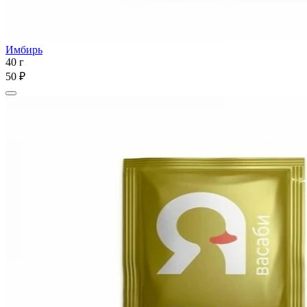
Имбирь
40 г
50 ₽