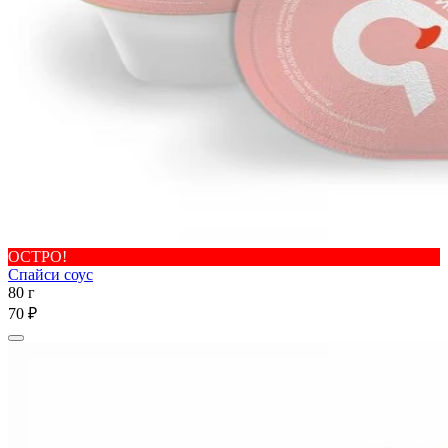
ОСТРО!
Спайси соус
80 г
70 ₽