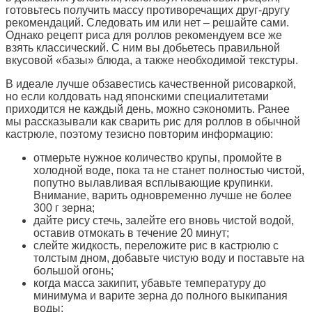
готовьтесь получить массу противоречащих друг-другу
рекомендаций. Следовать им или нет – решайте сами.
Однако рецепт риса для роллов рекомендуем все же
взять классический. С ним вы добьетесь правильной
вкусовой «базы» блюда, а также необходимой текстуры.
В идеале лучше обзавестись качественной рисоваркой,
но если колдовать над японскими специалитетами
приходится не каждый день, можно сэкономить. Ранее
мы рассказывали как сварить рис для роллов в обычной
кастрюле, поэтому тезисно повторим информацию:
отмерьте нужное количество крупы, промойте в
холодной воде, пока та не станет полностью чистой,
попутно вылавливая всплывающие крупинки.
Внимание, варить одновременно лучше не более
300 г зерна;
дайте рису стечь, залейте его вновь чистой водой,
оставив отмокать в течение 20 минут;
слейте жидкость, переложите рис в кастрюлю с
толстым дном, добавьте чистую воду и поставьте на
большой огонь;
когда масса закипит, убавьте температуру до
минимума и варите зерна до полного выкипания
воды;